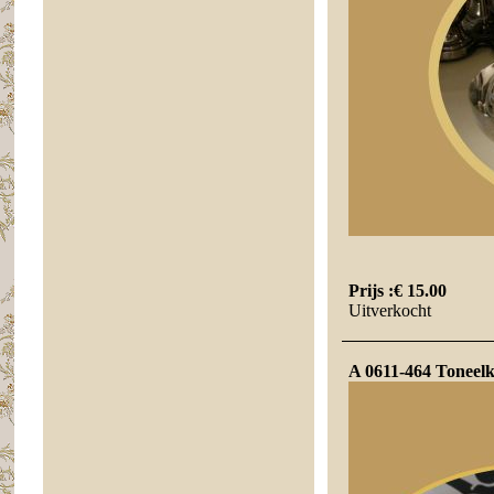
Prijs :
€ 15.00
Uitverkocht
A 0611-464 Toneelki