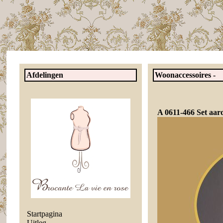
Afdelingen
Woonaccessoires -
A 0611-466 Set aar
Startpagina
Uitleg