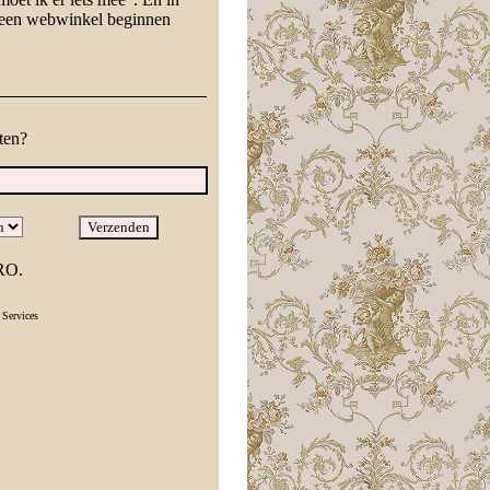
g een webwinkel beginnen
ten?
RO.
Services