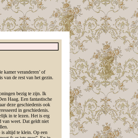
de kamer veranderen’ of
s van de rest van het gezin.
ningen bezig te zijn. Ik
 Den Haag. Een fantastische
maar deze geschiedenis ook
eresseerd in geschiedenis.
ijk in te lezen. Het is erg
 van weet. Dat geldt niet
len.
s altijd te klein. Op een
oet ik er iets mee”. En in