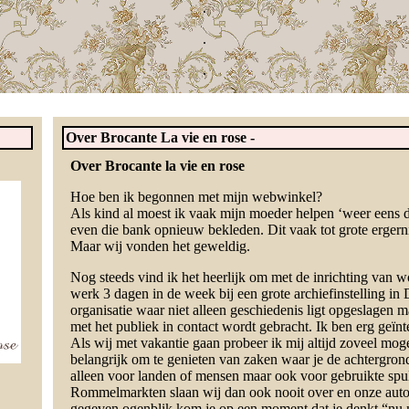
.
.
.
Over Brocante La vie en rose -
Over Brocante la vie en rose
Hoe ben ik begonnen met mijn webwinkel?
Als kind al moest ik vaak mijn moeder helpen ‘weer eens 
even die bank opnieuw bekleden. Dit vaak tot grote ergerni
Maar wij vonden het geweldig.
Nog steeds vind ik het heerlijk om met de inrichting van wo
werk 3 dagen in de week bij een grote archiefinstelling in
organisatie waar niet alleen geschiedenis ligt opgeslagen 
met het publiek in contact wordt gebracht. Ik ben erg geïnt
Als wij met vakantie gaan probeer ik mij altijd zoveel mogel
belangrijk om te genieten van zaken waar je de achtergrond
alleen voor landen of mensen maar ook voor gebruikte spul
Rommelmarkten slaan wij dan ook nooit over en onze auto i
gegeven ogenblik kom je op een moment dat je denkt “nu m